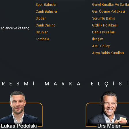
Spor Bahisleri
Genel Kurallar Ve Şartla
Canlı Bahisler
Geri Ödeme Politikası
Slotlar
Sorumlu Bahis
Canlı Casino
Gizlilik Politikası
f, eğlence ve kazanç
Oyunlar
Bahis Kuralları
Tombala
İletişim
AML Policy
Asya Bahis Kuralları