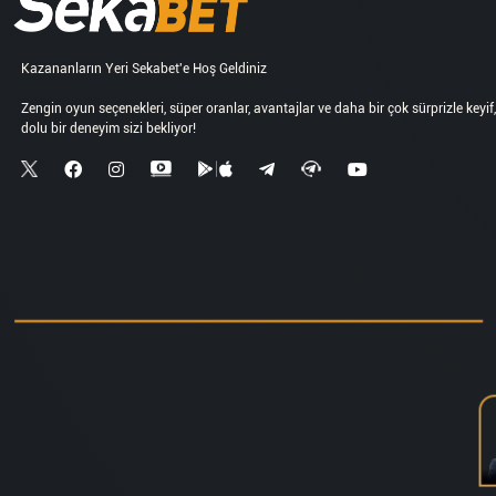
Kazananların Yeri Sekabet'e Hoş Geldiniz
Zengin oyun seçenekleri, süper oranlar, avantajlar ve daha bir çok sürprizle keyi