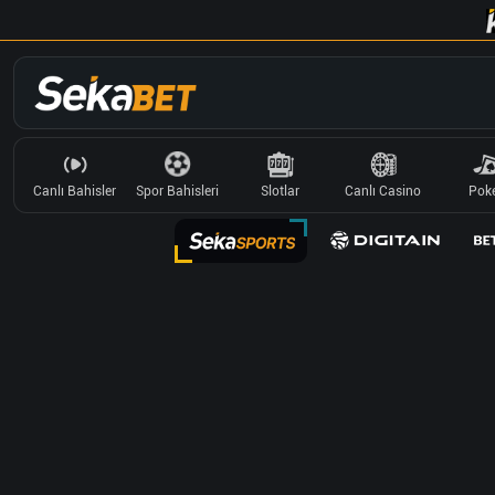
Canlı Bahisler
Spor Bahisleri
Slotlar
Canlı Casino
Pok
Spor
Bahisleri