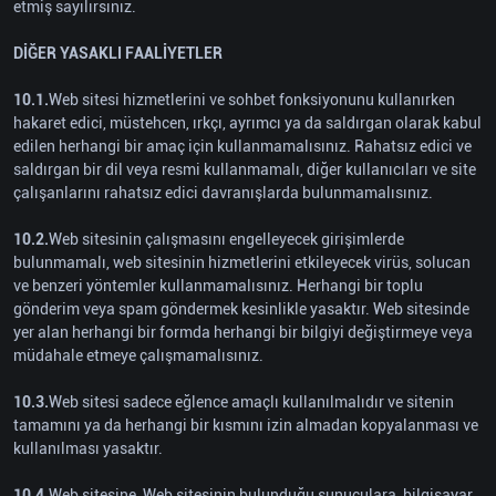
etmiş sayılırsınız.
DİĞER YASAKLI FAALİYETLER
10.1.
Web sitesi hizmetlerini ve sohbet fonksiyonunu kullanırken
hakaret edici, müstehcen, ırkçı, ayrımcı ya da saldırgan olarak kabul
edilen herhangi bir amaç için kullanmamalısınız. Rahatsız edici ve
saldırgan bir dil veya resmi kullanmamalı, diğer kullanıcıları ve site
çalışanlarını rahatsız edici davranışlarda bulunmamalısınız.
10.2.
Web sitesinin çalışmasını engelleyecek girişimlerde
bulunmamalı, web sitesinin hizmetlerini etkileyecek virüs, solucan
ve benzeri yöntemler kullanmamalısınız. Herhangi bir toplu
gönderim veya spam göndermek kesinlikle yasaktır. Web sitesinde
yer alan herhangi bir formda herhangi bir bilgiyi değiştirmeye veya
müdahale etmeye çalışmamalısınız.
10.3.
Web sitesi sadece eğlence amaçlı kullanılmalıdır ve sitenin
tamamını ya da herhangi bir kısmını izin almadan kopyalanması ve
kullanılması yasaktır.
10.4.
Web sitesine, Web sitesinin bulunduğu sunuculara, bilgisayar