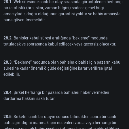
28.1.
Web sitesinde canlı bir olay sırasında görüntülenen herhangi
bir istatistik (örn. skor, zaman bilgisi) sadece genel bilgi
amacıyladır, doğru olduğunun garantisi yoktur ve bahis amacıyla
buna güvenilmemelidir.
28.2.
Bahisler kabul süresi aralığında "bekleme" modunda
tutulacak ve sonrasında kabul edilecek veya geçersiz olacaktır.
28.3.
“Bekleme” modunda olan bahisler o bahis için pazarın kabul
süresine kadar önemli ölçüde değiştiğine karar verilirse iptal
edilebilir.
28.4.
Şirket herhangi bir pazarda bahisleri haber vermeden
durdurma hakkını saklı tutar.
28.5.
Şirketin canlı bir olayın sonucu bilindikten sonra bir canlı
bahis girildiğini inanmak için nedenleri varsa veya herhangi bir
teknik arıza canlı bahis seçilen katılımcı bir avantaj elde ettikten