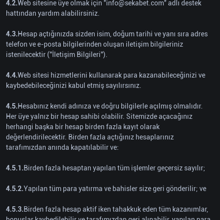
4.2.
Web sitesine üye olmak için ''info@sekabet.com'' adlı destek
hattından yardım alabilirsiniz.
4.3.
Hesap açtığınızda sizden isim, doğum tarihi ve yanı sıra adres
telefon ve e-posta bilgilerinden oluşan iletişim bilgileriniz
istenilecektir ("İletişim Bilgileri").
4.4.
Web sitesi hizmetlerini kullanarak para kazanabileceğinizi ve
kaybedebileceğinizi kabul etmiş sayılırsınız.
4.5.
Hesabınız kendi adınıza ve doğru bilgilerle açılmış olmalıdır.
Her üye yalnız bir hesap sahibi olabilir. Sitemizde açacağınız
herhangi başka bir hesap birden fazla kayıt olarak
değerlendirilecektir. Birden fazla açtığınız hesaplarınız
tarafımızdan anında kapatılabilir ve:
4.5.1.
Birden fazla hesaptan yapılan tüm işlemler geçersiz sayılır;
4.5.2.
Yapılan tüm para yatırma ve bahisler size geri gönderilir; ve
4.5.3.
Birden fazla hesap aktif iken tahakkuk eden tüm kazanımlar,
bonuslar kaybedilebilir ve tarafımızdan geri alınabilir, yapılan para