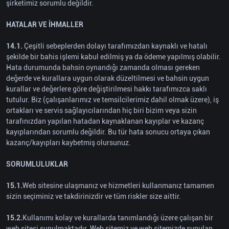
şirketimiz sorumlu değildir.
HATALAR VE İHMALLER
14.1.
Çeşitli sebeplerden dolayı tarafımızdan kaynaklı ve hatalı
şekilde bir bahis işlemi kabul edilmiş ya da ödeme yapılmış olabilir.
Hata durumunda bahsin oynandığı zamanda olması gereken
değerde ve kurallara uygun olarak düzeltilmesi ve bahsin uygun
kurallar ve değerlere göre değiştirilmesi hakkı tarafımızca saklı
tutulur. Biz (çalışanlarımız ve temsilcilerimiz dahil olmak üzere), iş
ortakları ve servis sağlayıcılarından hiç biri bizim veya sizin
tarafınızdan yapılan hatadan kaynaklanan kayıplar ve kazanç
kayıplarından sorumlu değildir. Bu tür hata sonucu ortaya çıkan
kazanç/kayıpları kaybetmiş olursunuz.
SORUMLULUKLAR
15.1.
Web sitesine ulaşmanız ve hizmetleri kullanmanız tamamen
sizin seçiminiz ve takdirinizdir ve tüm riskler size aittir.
15.2.
Kullanımı kolay ve kurallarda tanımlandığı üzere çalışan bir
web sitesi sunulmaktadır. Web sitemiz ve web sitemizde sunulan