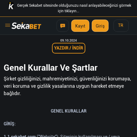
Gerçek Sekabet sitesinde olduğunuzu nasıl anlayabileceğinizi görmek
için tıklayın...
TR
Kayıt
Giriş
09.10.2024
YAZDIR / İNDİR
Genel Kurallar Ve Şartlar
Şirket gizliliğinizi, mahremiyetinizi, güvenliğinizi korumaya,
veri koruma ve gizlilik yasalarına uygun hareket etmeye
bağlıdır.
GENEL KURALLAR
GİRİŞ:
1.1.sekabet.com
("Website"); Sitesinin kullanılması ve / veya