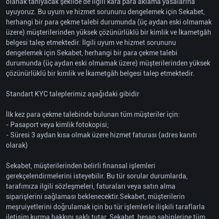
olanak tanıyacak şekilde de ilgili kara para aklama yasalarına
uyuyoruz. Bu uyum ve hizmet sorununu dengelemek için Sekabet,
herhangi bir para çekme talebi durumunda (üç aydan eski olmamak
üzere) müşterilerinden yüksek çözünürlüklü bir kimlik ve İkametgâh
belgesi talep etmektedir. İlgili uyum ve hizmet sorununu
dengelemek için Sekabet, herhangi bir para çekme talebi
durumunda (üç aydan eski olmamak üzere) müşterilerinden yüksek
çözünürlüklü bir kimlik ve İkametgâh belgesi talep etmektedir.
Standart KYC taleplerimiz aşağıdaki gibidir
İlk kez para çekme talebinde bulunan tüm müşteriler için:
- Pasaport veya kimlik fotokopisi;
- Süresi 3 aydan kısa olmak üzere hizmet faturası (adres kanıtı
olarak)
Sekabet, müşterilerinden belirli finansal işlemleri
gerekçelendirmelerini isteyebilir. Bu tür sorular durumlarda,
tarafımıza ilgili sözleşmeleri, faturaları veya satın alma
siparişlerini sağlaması beklenecektir.Sekabet, müşterilerin
meşruiyetlerini doğrulamak için bu tür işlemlerle ilişkili taraflarla
iletişim kurma hakkını saklı tutar. Sekabet, hesap sahiplerine tüm