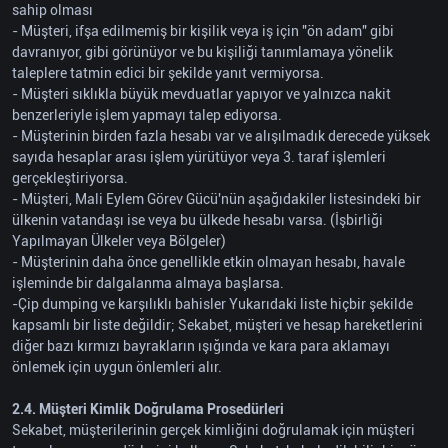
sahip olması
- Müşteri, ifşa edilmemiş bir kişilik veya iş için "ön adam" gibi
davranıyor, gibi görünüyor ve bu kişiliği tanımlamaya yönelik
taleplere tatmin edici bir şekilde yanıt vermiyorsa.
- Müşteri sıklıkla büyük mevduatlar yapıyor ve yalnızca nakit
benzerleriyle işlem yapmayı talep ediyorsa.
- Müşterinin birden fazla hesabı var ve alışılmadık derecede yüksek
sayıda hesaplar arası işlem yürütüyor veya 3. taraf işlemleri
gerçekleştiriyorsa.
- Müşteri, Mali Eylem Görev Gücü'nün aşağıdakiler listesindeki bir
ülkenin vatandaşı ise veya bu ülkede hesabı varsa. (İşbirliği
Yapılmayan Ülkeler veya Bölgeler)
- Müşterinin daha önce genellikle etkin olmayan hesabı, havale
işleminde bir dalgalanma almaya başlarsa.
-Çip dumping ve karşılıklı bahisler Yukarıdaki liste hiçbir şekilde
kapsamlı bir liste değildir; Sekabet, müşteri ve hesap hareketlerini
diğer bazı kırmızı bayrakların ışığında ve kara para aklamayı
önlemek için uygun önlemleri alır.
2.4. Müşteri Kimlik Doğrulama Prosedürleri
Sekabet, müşterilerinin gerçek kimliğini doğrulamak için müşteri