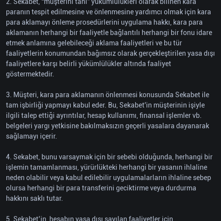
2. Sekabet, “müşterini tanı” yükümlülükleri olarak bilinen kara
paranın tespit edilmesine ve önlenmesine yardımcı olmak için kara
para aklamayı önleme prosedürlerini uygulama hakkı, kara para
aklamanın herhangi bir faaliyetle bağlantılı herhangi bir fonu idare
etmek anlamına gelebileceği aklama faaliyetleri ve bu tür
faaliyetlerin konumundan bağımsız olarak gerçekleştirilen yasa dışı
faaliyetlere karşı belirli yükümlülükler altında faaliyet
göstermektedir.
3. Müşteri, kara para aklamanın önlenmesi konusunda Sekabet ile
tam işbirliği yapmayı kabul eder. Bu, Sekabet'in müşterinin işiyle
ilgili talep ettiği ayrıntılar, hesap kullanımı, finansal işlemler vb.
belgeleri yargı yetkisine bakılmaksızın geçerli yasalara dayanarak
sağlamayı içerir.
4. Sekabet, bunu varsaymak için bir sebebi olduğunda, herhangi bir
işlemin tamamlanması, yürürlükteki herhangi bir yasanın ihlaline
neden olabilir veya kabul edilebilir uygulamalarların ihlaline sebep
olursa herhangi bir para transferini geciktirme veya durdurma
hakkını saklı tutar.
5. Sekabet’in, hesabın yasa dışı sayılan faaliyetler için