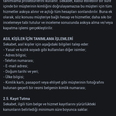
tanımlama prosedürlerini kullanır. Sekabet, kabul edilebilir bir süre
içinde bir müşterinin kimliğini doğrulayamazsa bu müşteri için tüm
hizmetler askıya alınır ve açtığı tüm hesapları sonlandırılır. Buna ek
olarak, söz konusu müşteriye bağlı hesap ve hizmetler, daha sıkı bir
incelemeye tabi tutulur ve inceleme sonucunda askıya alma ve/veya
kapatma işlemi gerçekleştirilir.
ASIL KİŞİLER İÇİN TANIMLAMA İŞLEMLERİ
Sekabet, asıl kişiler için aşağıdaki bilgileri talep eder:
- Yasal ve kızlık soyadı gibi kullanılan diğer isimler;
- Adres bilgisi;
-Telefon numarası;
- E-mail adresi;
- Doğum tarihi ve yeri;
- Ülke bilgisi;
- Kimlik kartı, pasaport veya ehliyet gibi müşterinin fotoğrafını
bulunan geçerli bir resmi belgenin kimlik numarası;
2.5. Kayıt Tutma
Sekabet, ilgili tüm belge ve hizmet kayıtlarını yürürlükteki
kanunların belirlediği minimum süre boyunca saklar.