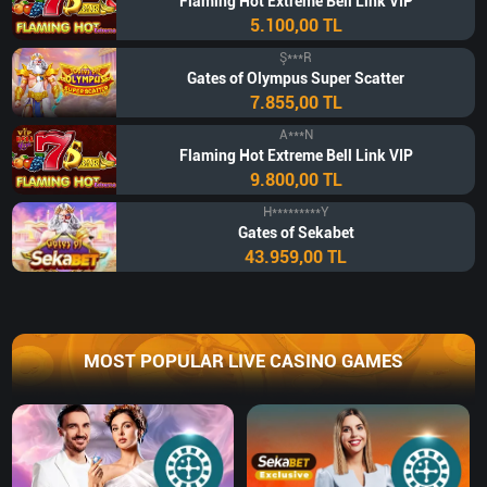
Flaming Hot Extreme Bell Link VIP
5.100,00 TL
Ş***r
Gates of Olympus Super Scatter
7.855,00 TL
A***n
Flaming Hot Extreme Bell Link VIP
9.800,00 TL
H*********y
Gates of Sekabet
43.959,00 TL
MOST POPULAR LIVE CASINO GAMES