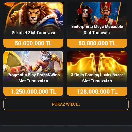
Endorphina Mega Mücadele
Sekabet Slot Turnuvası
Slot Turnuvası
Evolution
Pragmatic Play
50.000.000 TL
50.000.000 TL
40 Burning Hot 6 Reels
Zeus Vs Hades - Gods Of War
Türkçe XXXtreme Lightning Roulette
Seka Ozel Blackjack 2
Pragmatic Play Drops&Wins
3 Oaks Gaming Lucky Races
Slot Turnuvaları
Slot Turnuvaları
ImagineLive
ImagineLive
1.250.000.000 TL
128.000.000 TL
Shining Crown
Sweet Bonanza
Speed Roulette
Türkçe Rulet
POKAŻ WIĘCEJ
Spinomenal Spinoleague
Gamzix Spin Express Slot
Slot Turnuvaları
Turnuvaları