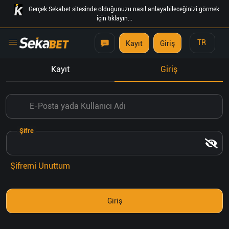
Gerçek Sekabet sitesinde olduğunuzu nasıl anlayabileceğinizi görmek
için tıklayın...
TR
Kayıt
Giriş
Kayıt
Giriş
E-Posta yada Kullanıcı Adı
Şifre
Şifremi Unuttum
Giriş