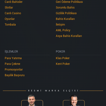
Canlı Bahisler
Geri Ödeme Politikası
Slotlar
Sorumlu Bahis
Canlı Casino
Gizlilik Politikası
Oyunlar
Bahis Kuralları
Tombala
İletişim
AML Policy
Asya Bahis Kuralları
İŞLEMLER
POKER
Para Yatırma
Klas Poker
Para Çekme
Kent Poker
Promosyonlar
Bayilik Başvuru