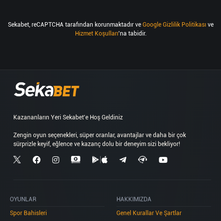
Sekabet, reCAPTCHA tarafından korunmaktadır ve
Google Gizlilik Politikası
ve
Hizmet Koşulları
'na tabidir.
Kazananların Yeri Sekabet'e Hoş Geldiniz
Zengin oyun seçenekleri, süper oranlar, avantajlar ve daha bir çok
OYUNLAR
HAKKIMIZDA
Spor Bahisleri
Genel Kurallar Ve Şartlar